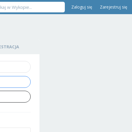
Zaloguj się
Zarejestruj się
ESTRACJA