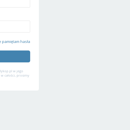
e pamiętam hasła
ykop.pl w jego
 w całości, prosimy