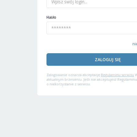
Hasło
ni
ZALOGUJ SIĘ
Zalogowanie oznacza akceptację
Regulaminu serwisu
W
aktualnym brzmieniu. Jeśli nie akceptujesz Regulaminu
o niekorzystanie z serwisu.