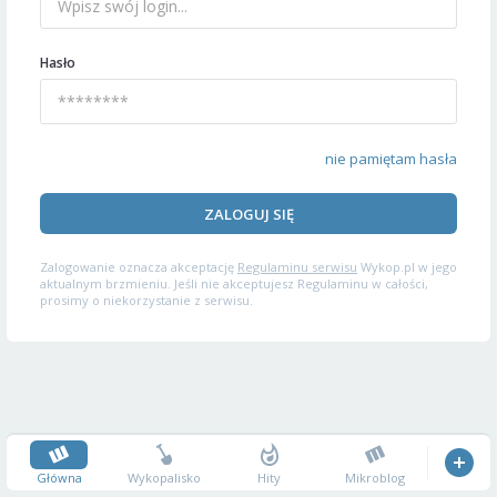
Hasło
nie pamiętam hasła
ZALOGUJ SIĘ
Zalogowanie oznacza akceptację
Regulaminu serwisu
Wykop.pl w jego
aktualnym brzmieniu. Jeśli nie akceptujesz Regulaminu w całości,
prosimy o niekorzystanie z serwisu.
Główna
Wykopalisko
Hity
Mikroblog