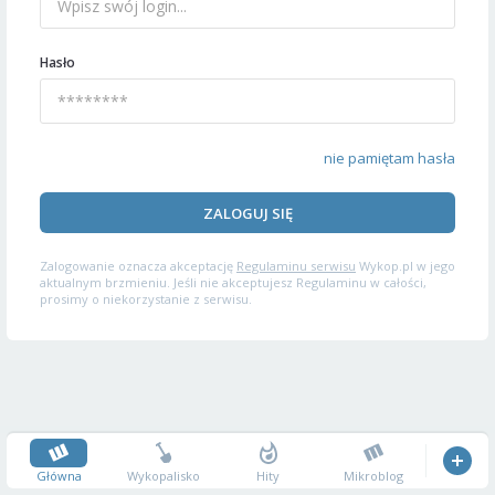
Hasło
nie pamiętam hasła
ZALOGUJ SIĘ
Zalogowanie oznacza akceptację
Regulaminu serwisu
Wykop.pl w jego
aktualnym brzmieniu. Jeśli nie akceptujesz Regulaminu w całości,
prosimy o niekorzystanie z serwisu.
Główna
Wykopalisko
Hity
Mikroblog