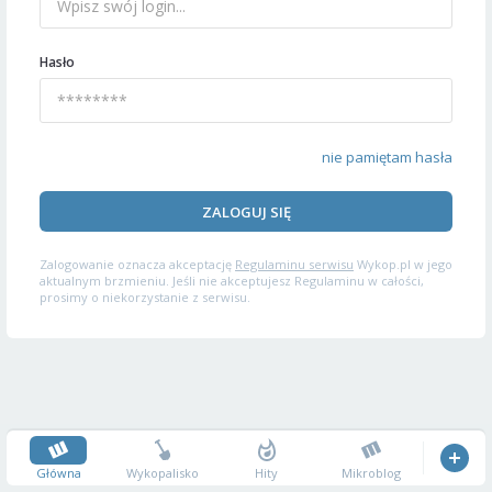
Hasło
nie pamiętam hasła
ZALOGUJ SIĘ
Zalogowanie oznacza akceptację
Regulaminu serwisu
Wykop.pl w jego
aktualnym brzmieniu. Jeśli nie akceptujesz Regulaminu w całości,
prosimy o niekorzystanie z serwisu.
Główna
Wykopalisko
Hity
Mikroblog