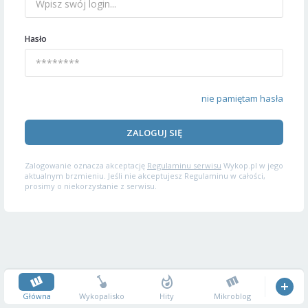
Hasło
nie pamiętam hasła
ZALOGUJ SIĘ
Zalogowanie oznacza akceptację
Regulaminu serwisu
Wykop.pl w jego
aktualnym brzmieniu. Jeśli nie akceptujesz Regulaminu w całości,
prosimy o niekorzystanie z serwisu.
Główna
Wykopalisko
Hity
Mikroblog