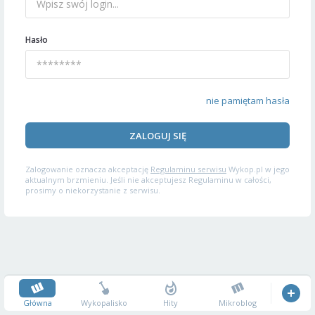
Hasło
nie pamiętam hasła
ZALOGUJ SIĘ
Zalogowanie oznacza akceptację
Regulaminu serwisu
Wykop.pl w jego
aktualnym brzmieniu. Jeśli nie akceptujesz Regulaminu w całości,
prosimy o niekorzystanie z serwisu.
Główna
Wykopalisko
Hity
Mikroblog