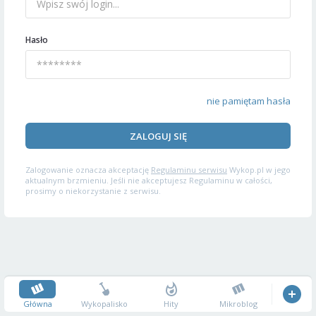
Hasło
nie pamiętam hasła
ZALOGUJ SIĘ
Zalogowanie oznacza akceptację
Regulaminu serwisu
Wykop.pl w jego
aktualnym brzmieniu. Jeśli nie akceptujesz Regulaminu w całości,
prosimy o niekorzystanie z serwisu.
Główna
Wykopalisko
Hity
Mikroblog