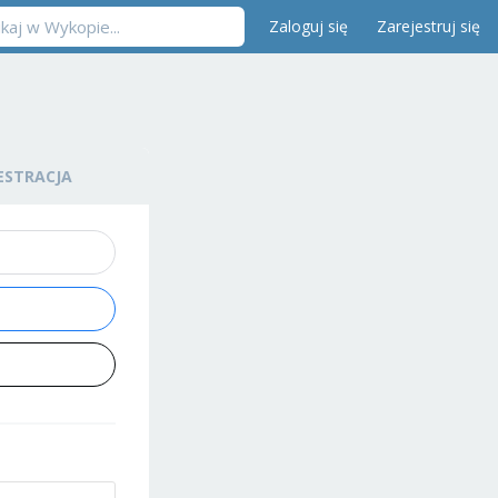
Zaloguj się
Zarejestruj się
ESTRACJA