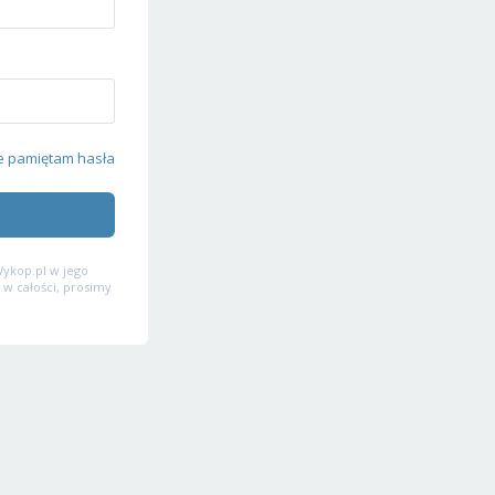
e pamiętam hasła
ykop.pl w jego
 w całości, prosimy