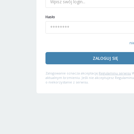
Hasło
ni
ZALOGUJ SIĘ
Zalogowanie oznacza akceptację
Regulaminu serwisu
W
aktualnym brzmieniu. Jeśli nie akceptujesz Regulaminu
o niekorzystanie z serwisu.