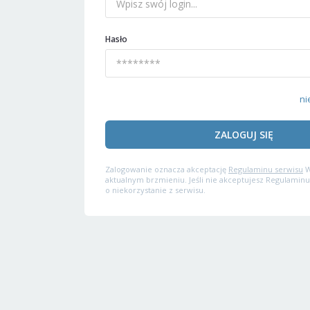
Hasło
ni
ZALOGUJ SIĘ
Zalogowanie oznacza akceptację
Regulaminu serwisu
W
aktualnym brzmieniu. Jeśli nie akceptujesz Regulaminu
o niekorzystanie z serwisu.