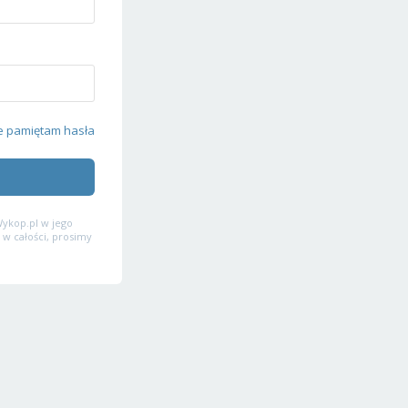
e pamiętam hasła
ykop.pl w jego
 w całości, prosimy