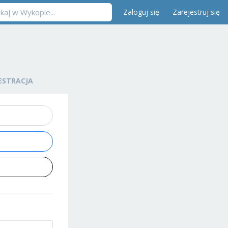
Zaloguj się
Zarejestruj się
ESTRACJA