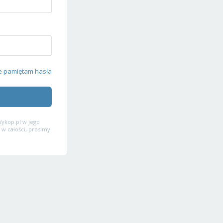
e pamiętam hasła
ykop.pl w jego
 w całości, prosimy