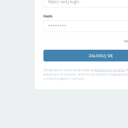
Hasło
ni
ZALOGUJ SIĘ
Zalogowanie oznacza akceptację
Regulaminu serwisu
W
aktualnym brzmieniu. Jeśli nie akceptujesz Regulaminu
o niekorzystanie z serwisu.