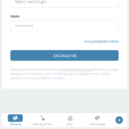
Hasło
nie pamiętam hasła
ZALOGUJ SIĘ
Zalogowanie oznacza akceptację
Regulaminu serwisu
Wykop.pl w jego
aktualnym brzmieniu. Jeśli nie akceptujesz Regulaminu w całości,
prosimy o niekorzystanie z serwisu.
Główna
Wykopalisko
Hity
Mikroblog