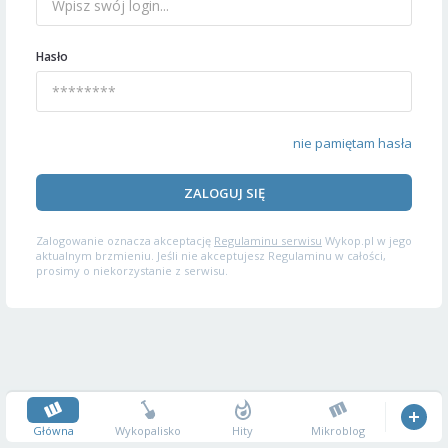
Hasło
nie pamiętam hasła
ZALOGUJ SIĘ
Zalogowanie oznacza akceptację
Regulaminu serwisu
Wykop.pl w jego
aktualnym brzmieniu. Jeśli nie akceptujesz Regulaminu w całości,
prosimy o niekorzystanie z serwisu.
Główna
Wykopalisko
Hity
Mikroblog