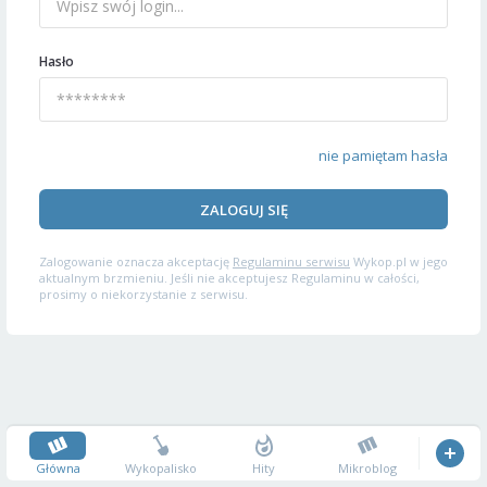
Hasło
nie pamiętam hasła
ZALOGUJ SIĘ
Zalogowanie oznacza akceptację
Regulaminu serwisu
Wykop.pl w jego
aktualnym brzmieniu. Jeśli nie akceptujesz Regulaminu w całości,
prosimy o niekorzystanie z serwisu.
Główna
Wykopalisko
Hity
Mikroblog