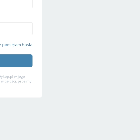
e pamiętam hasła
ykop.pl w jego
 w całości, prosimy