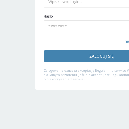
Hasło
ni
ZALOGUJ SIĘ
Zalogowanie oznacza akceptację
Regulaminu serwisu
W
aktualnym brzmieniu. Jeśli nie akceptujesz Regulaminu
o niekorzystanie z serwisu.