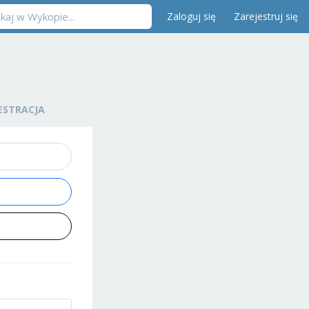
Zaloguj się
Zarejestruj się
ESTRACJA