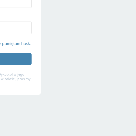
e pamiętam hasła
ykop.pl w jego
 w całości, prosimy