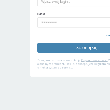
Hasło
ni
ZALOGUJ SIĘ
Zalogowanie oznacza akceptację
Regulaminu serwisu
W
aktualnym brzmieniu. Jeśli nie akceptujesz Regulaminu
o niekorzystanie z serwisu.