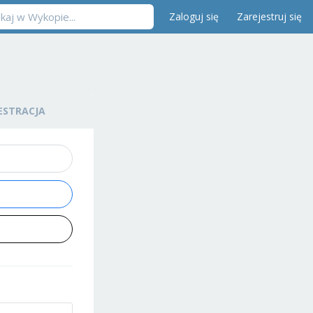
Zaloguj się
Zarejestruj się
ESTRACJA