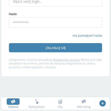
Hasło
nie pamiętam hasła
ZALOGUJ SIĘ
Zalogowanie oznacza akceptację
Regulaminu serwisu
Wykop.pl w jego
aktualnym brzmieniu. Jeśli nie akceptujesz Regulaminu w całości,
prosimy o niekorzystanie z serwisu.
Główna
Wykopalisko
Hity
Mikroblog