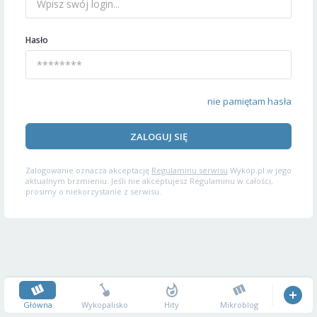
Hasło
nie pamiętam hasła
ZALOGUJ SIĘ
Zalogowanie oznacza akceptację
Regulaminu serwisu
Wykop.pl w jego
aktualnym brzmieniu. Jeśli nie akceptujesz Regulaminu w całości,
prosimy o niekorzystanie z serwisu.
Główna
Wykopalisko
Hity
Mikroblog