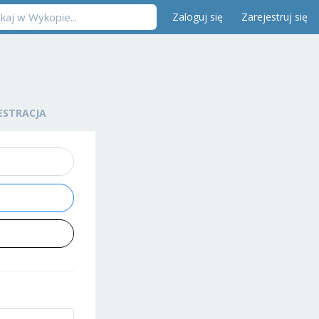
Zaloguj się
Zarejestruj się
ESTRACJA