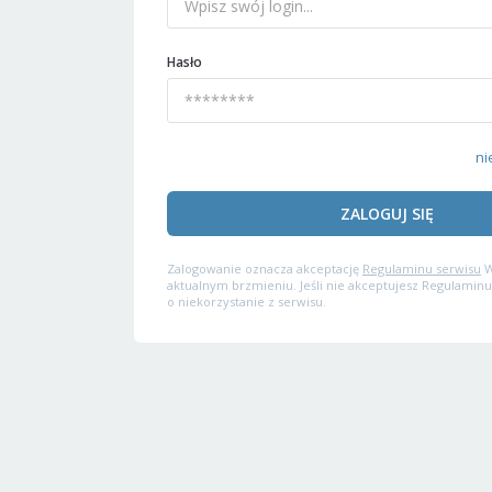
Hasło
ni
ZALOGUJ SIĘ
Zalogowanie oznacza akceptację
Regulaminu serwisu
W
aktualnym brzmieniu. Jeśli nie akceptujesz Regulaminu
o niekorzystanie z serwisu.