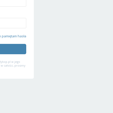
e pamiętam hasła
ykop.pl w jego
 w całości, prosimy