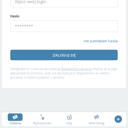
Hasło
nie pamiętam hasła
ZALOGUJ SIĘ
Zalogowanie oznacza akceptację
Regulaminu serwisu
Wykop.pl w jego
aktualnym brzmieniu. Jeśli nie akceptujesz Regulaminu w całości,
prosimy o niekorzystanie z serwisu.
Główna
Wykopalisko
Hity
Mikroblog