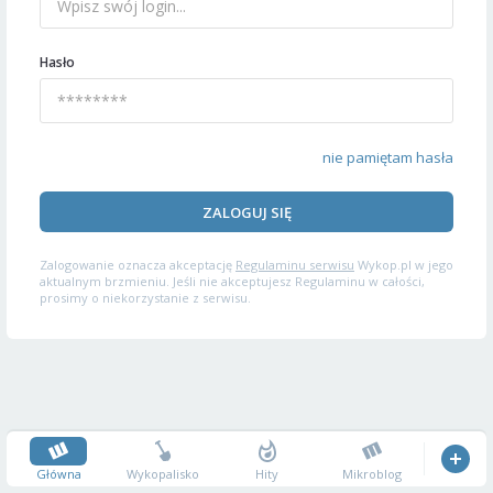
Hasło
nie pamiętam hasła
ZALOGUJ SIĘ
Zalogowanie oznacza akceptację
Regulaminu serwisu
Wykop.pl w jego
aktualnym brzmieniu. Jeśli nie akceptujesz Regulaminu w całości,
prosimy o niekorzystanie z serwisu.
Główna
Wykopalisko
Hity
Mikroblog