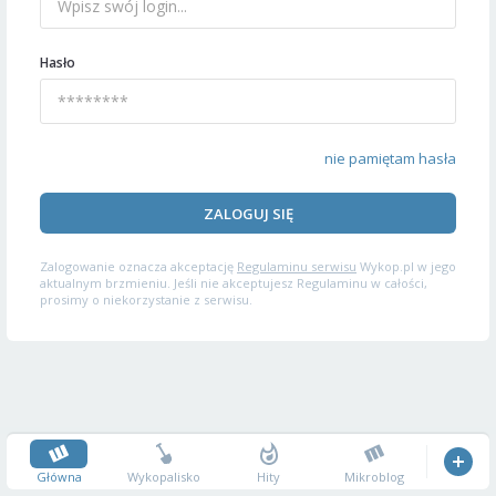
Hasło
nie pamiętam hasła
ZALOGUJ SIĘ
Zalogowanie oznacza akceptację
Regulaminu serwisu
Wykop.pl w jego
aktualnym brzmieniu. Jeśli nie akceptujesz Regulaminu w całości,
prosimy o niekorzystanie z serwisu.
Główna
Wykopalisko
Hity
Mikroblog