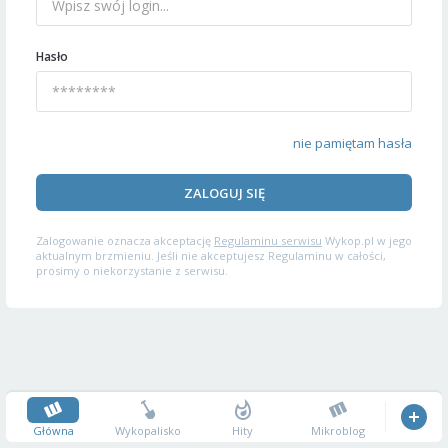
Hasło
nie pamiętam hasła
ZALOGUJ SIĘ
Zalogowanie oznacza akceptację
Regulaminu serwisu
Wykop.pl w jego
aktualnym brzmieniu. Jeśli nie akceptujesz Regulaminu w całości,
prosimy o niekorzystanie z serwisu.
Główna
Wykopalisko
Hity
Mikroblog