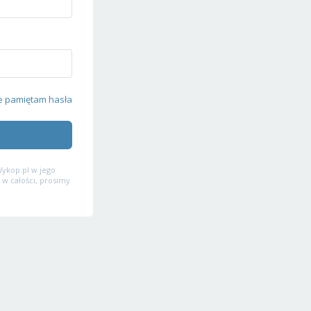
e pamiętam hasła
ykop.pl w jego
 w całości, prosimy