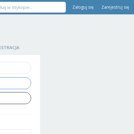
Zaloguj się
Zarejestruj się
ESTRACJA