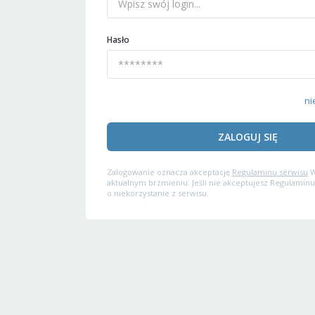
Hasło
ni
ZALOGUJ SIĘ
Zalogowanie oznacza akceptację
Regulaminu serwisu
W
aktualnym brzmieniu. Jeśli nie akceptujesz Regulaminu
o niekorzystanie z serwisu.