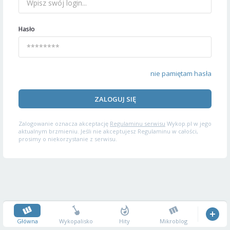
Hasło
nie pamiętam hasła
ZALOGUJ SIĘ
Zalogowanie oznacza akceptację
Regulaminu serwisu
Wykop.pl w jego
aktualnym brzmieniu. Jeśli nie akceptujesz Regulaminu w całości,
prosimy o niekorzystanie z serwisu.
Główna
Wykopalisko
Hity
Mikroblog