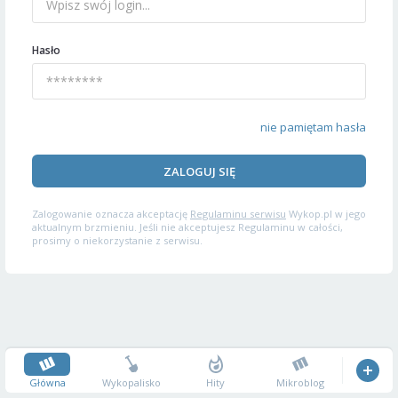
Hasło
nie pamiętam hasła
ZALOGUJ SIĘ
Zalogowanie oznacza akceptację
Regulaminu serwisu
Wykop.pl w jego
aktualnym brzmieniu. Jeśli nie akceptujesz Regulaminu w całości,
prosimy o niekorzystanie z serwisu.
Główna
Wykopalisko
Hity
Mikroblog