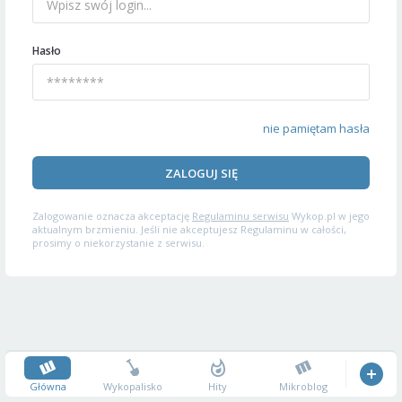
Hasło
nie pamiętam hasła
ZALOGUJ SIĘ
Zalogowanie oznacza akceptację
Regulaminu serwisu
Wykop.pl w jego
aktualnym brzmieniu. Jeśli nie akceptujesz Regulaminu w całości,
prosimy o niekorzystanie z serwisu.
Główna
Wykopalisko
Hity
Mikroblog