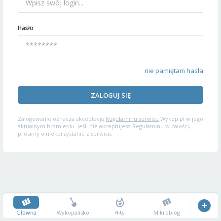
Hasło
nie pamiętam hasła
ZALOGUJ SIĘ
Zalogowanie oznacza akceptację
Regulaminu serwisu
Wykop.pl w jego
aktualnym brzmieniu. Jeśli nie akceptujesz Regulaminu w całości,
prosimy o niekorzystanie z serwisu.
Główna
Wykopalisko
Hity
Mikroblog