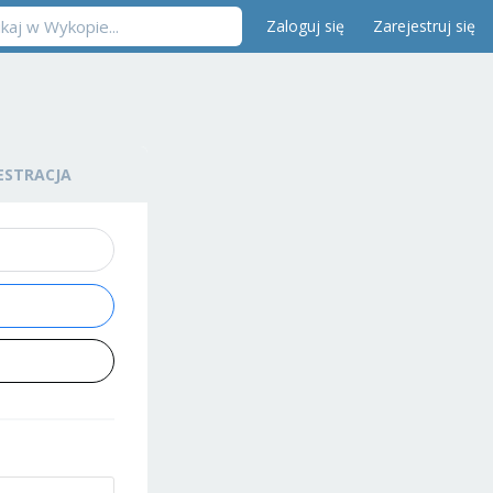
Zaloguj się
Zarejestruj się
ESTRACJA