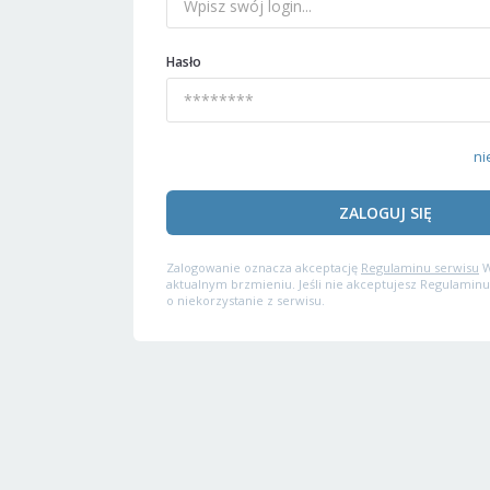
Hasło
ni
ZALOGUJ SIĘ
Zalogowanie oznacza akceptację
Regulaminu serwisu
W
aktualnym brzmieniu. Jeśli nie akceptujesz Regulaminu
o niekorzystanie z serwisu.