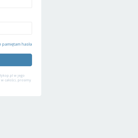
e pamiętam hasła
ykop.pl w jego
 w całości, prosimy