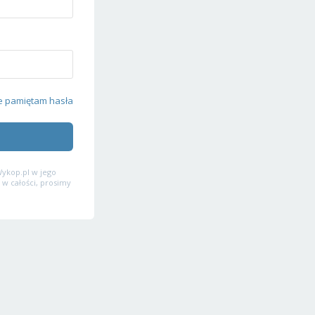
e pamiętam hasła
ykop.pl w jego
 w całości, prosimy