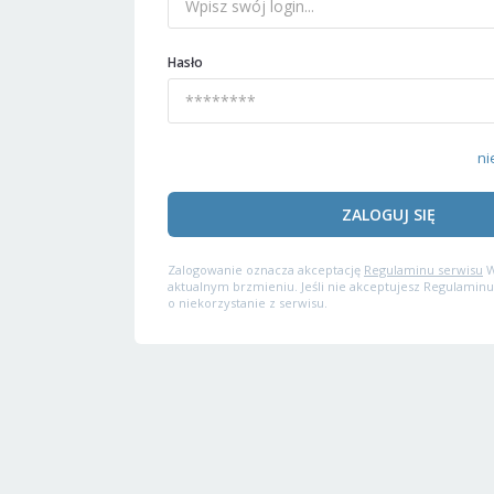
Hasło
ni
ZALOGUJ SIĘ
Zalogowanie oznacza akceptację
Regulaminu serwisu
W
aktualnym brzmieniu. Jeśli nie akceptujesz Regulaminu
o niekorzystanie z serwisu.