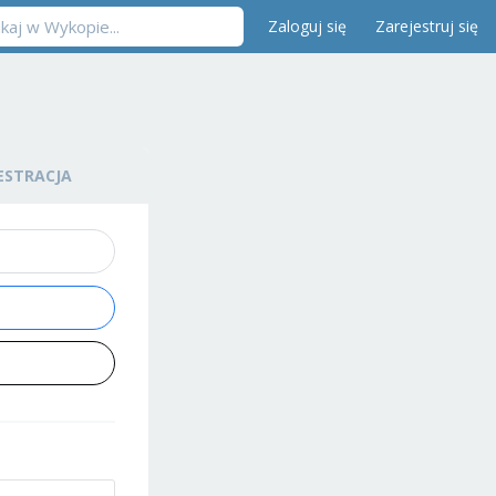
Zaloguj się
Zarejestruj się
ESTRACJA