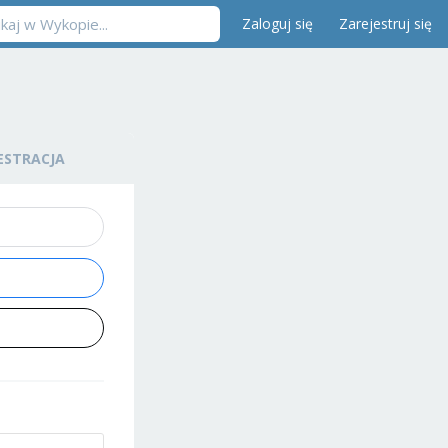
Zaloguj się
Zarejestruj się
ESTRACJA