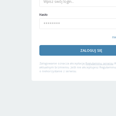
Hasło
ni
ZALOGUJ SIĘ
Zalogowanie oznacza akceptację
Regulaminu serwisu
W
aktualnym brzmieniu. Jeśli nie akceptujesz Regulaminu
o niekorzystanie z serwisu.