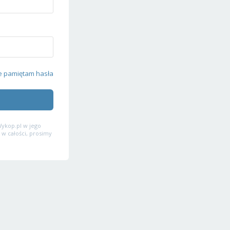
e pamiętam hasła
ykop.pl w jego
 w całości, prosimy