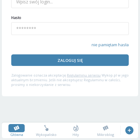
Hasło
nie pamiętam hasła
ZALOGUJ SIĘ
Zalogowanie oznacza akceptację
Regulaminu serwisu
Wykop.pl w jego
aktualnym brzmieniu. Jeśli nie akceptujesz Regulaminu w całości,
prosimy o niekorzystanie z serwisu.
Główna
Wykopalisko
Hity
Mikroblog