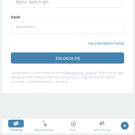
Hasło
nie pamiętam hasła
ZALOGUJ SIĘ
Zalogowanie oznacza akceptację
Regulaminu serwisu
Wykop.pl w jego
aktualnym brzmieniu. Jeśli nie akceptujesz Regulaminu w całości,
prosimy o niekorzystanie z serwisu.
Główna
Wykopalisko
Hity
Mikroblog