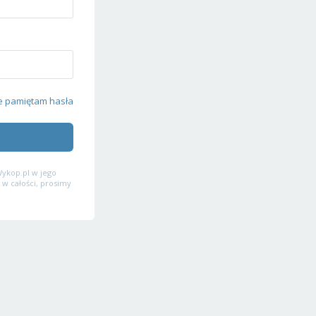
e pamiętam hasła
ykop.pl w jego
 w całości, prosimy