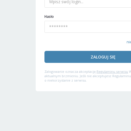
Hasło
ni
ZALOGUJ SIĘ
Zalogowanie oznacza akceptację
Regulaminu serwisu
W
aktualnym brzmieniu. Jeśli nie akceptujesz Regulaminu
o niekorzystanie z serwisu.