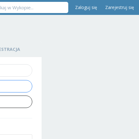
Zaloguj się
Zarejestruj się
ESTRACJA