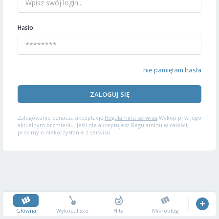
Hasło
nie pamiętam hasła
ZALOGUJ SIĘ
Zalogowanie oznacza akceptację
Regulaminu serwisu
Wykop.pl w jego
aktualnym brzmieniu. Jeśli nie akceptujesz Regulaminu w całości,
prosimy o niekorzystanie z serwisu.
Główna
Wykopalisko
Hity
Mikroblog