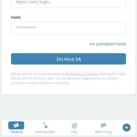
Hasło
nie pamiętam hasła
ZALOGUJ SIĘ
Zalogowanie oznacza akceptację
Regulaminu serwisu
Wykop.pl w jego
aktualnym brzmieniu. Jeśli nie akceptujesz Regulaminu w całości,
prosimy o niekorzystanie z serwisu.
Główna
Wykopalisko
Hity
Mikroblog