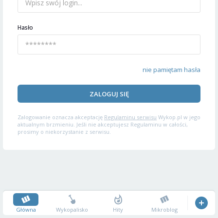
Hasło
nie pamiętam hasła
ZALOGUJ SIĘ
Zalogowanie oznacza akceptację
Regulaminu serwisu
Wykop.pl w jego
aktualnym brzmieniu. Jeśli nie akceptujesz Regulaminu w całości,
prosimy o niekorzystanie z serwisu.
Główna
Wykopalisko
Hity
Mikroblog