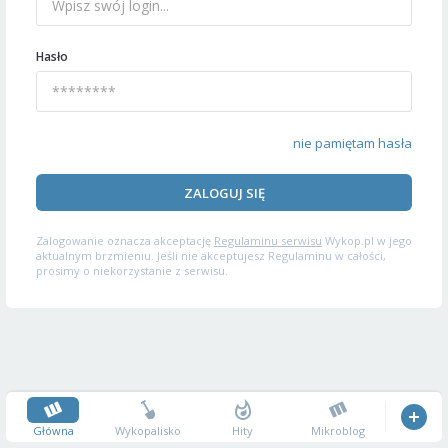
Hasło
nie pamiętam hasła
ZALOGUJ SIĘ
Zalogowanie oznacza akceptację
Regulaminu serwisu
Wykop.pl w jego
aktualnym brzmieniu. Jeśli nie akceptujesz Regulaminu w całości,
prosimy o niekorzystanie z serwisu.
Główna
Wykopalisko
Hity
Mikroblog