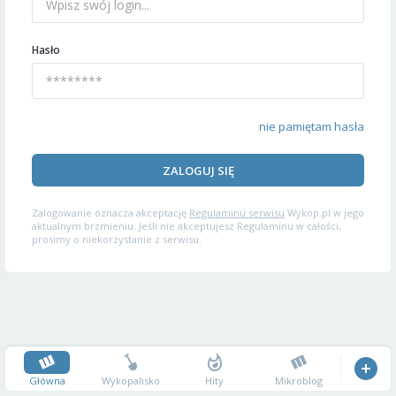
Hasło
nie pamiętam hasła
ZALOGUJ SIĘ
Zalogowanie oznacza akceptację
Regulaminu serwisu
Wykop.pl w jego
aktualnym brzmieniu. Jeśli nie akceptujesz Regulaminu w całości,
prosimy o niekorzystanie z serwisu.
Główna
Wykopalisko
Hity
Mikroblog