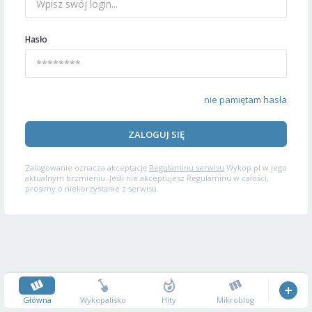
Hasło
nie pamiętam hasła
ZALOGUJ SIĘ
Zalogowanie oznacza akceptację
Regulaminu serwisu
Wykop.pl w jego
aktualnym brzmieniu. Jeśli nie akceptujesz Regulaminu w całości,
prosimy o niekorzystanie z serwisu.
Główna
Wykopalisko
Hity
Mikroblog