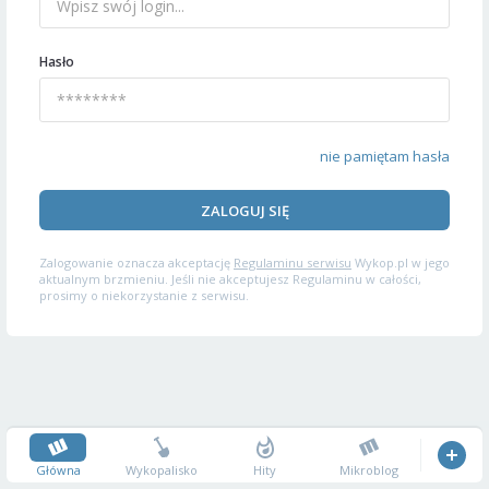
Hasło
nie pamiętam hasła
ZALOGUJ SIĘ
Zalogowanie oznacza akceptację
Regulaminu serwisu
Wykop.pl w jego
aktualnym brzmieniu. Jeśli nie akceptujesz Regulaminu w całości,
prosimy o niekorzystanie z serwisu.
Główna
Wykopalisko
Hity
Mikroblog