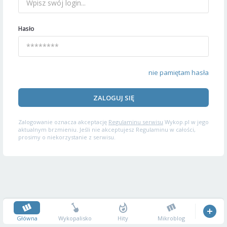
Hasło
nie pamiętam hasła
ZALOGUJ SIĘ
Zalogowanie oznacza akceptację
Regulaminu serwisu
Wykop.pl w jego
aktualnym brzmieniu. Jeśli nie akceptujesz Regulaminu w całości,
prosimy o niekorzystanie z serwisu.
Główna
Wykopalisko
Hity
Mikroblog