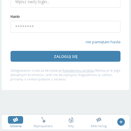
Hasło
nie pamiętam hasła
ZALOGUJ SIĘ
Zalogowanie oznacza akceptację
Regulaminu serwisu
Wykop.pl w jego
aktualnym brzmieniu. Jeśli nie akceptujesz Regulaminu w całości,
prosimy o niekorzystanie z serwisu.
Główna
Wykopalisko
Hity
Mikroblog