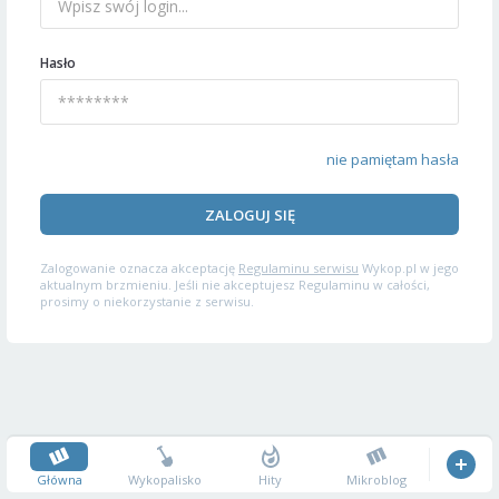
Hasło
nie pamiętam hasła
ZALOGUJ SIĘ
Zalogowanie oznacza akceptację
Regulaminu serwisu
Wykop.pl w jego
aktualnym brzmieniu. Jeśli nie akceptujesz Regulaminu w całości,
prosimy o niekorzystanie z serwisu.
Główna
Wykopalisko
Hity
Mikroblog