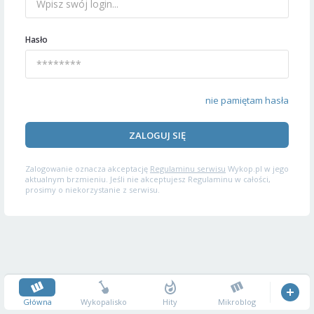
Hasło
nie pamiętam hasła
ZALOGUJ SIĘ
Zalogowanie oznacza akceptację
Regulaminu serwisu
Wykop.pl w jego
aktualnym brzmieniu. Jeśli nie akceptujesz Regulaminu w całości,
prosimy o niekorzystanie z serwisu.
Główna
Wykopalisko
Hity
Mikroblog