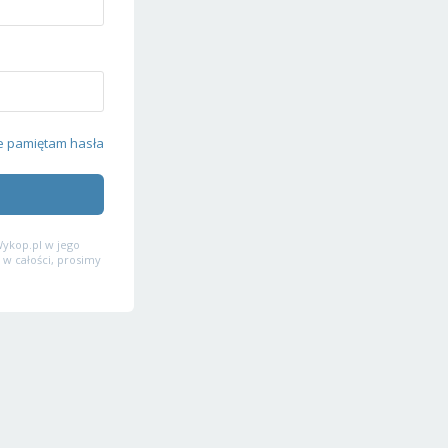
e pamiętam hasła
ykop.pl w jego
 w całości, prosimy