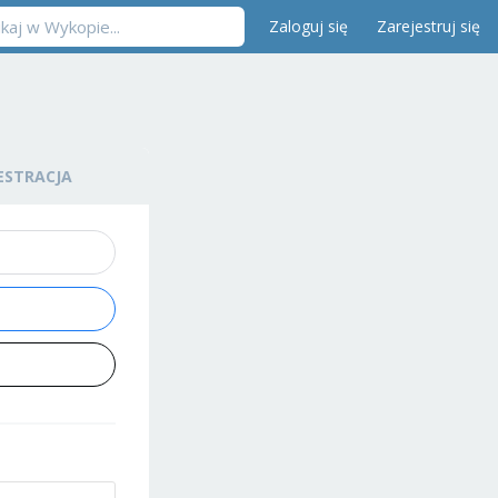
Zaloguj się
Zarejestruj się
ESTRACJA