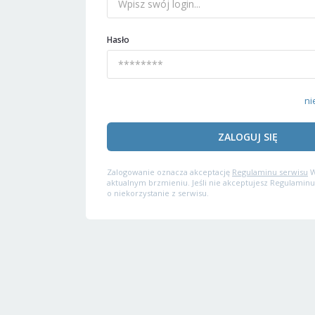
Hasło
ni
ZALOGUJ SIĘ
Zalogowanie oznacza akceptację
Regulaminu serwisu
W
aktualnym brzmieniu. Jeśli nie akceptujesz Regulaminu
o niekorzystanie z serwisu.