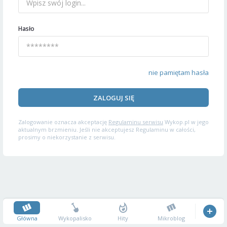
Hasło
nie pamiętam hasła
ZALOGUJ SIĘ
Zalogowanie oznacza akceptację
Regulaminu serwisu
Wykop.pl w jego
aktualnym brzmieniu. Jeśli nie akceptujesz Regulaminu w całości,
prosimy o niekorzystanie z serwisu.
Główna
Wykopalisko
Hity
Mikroblog