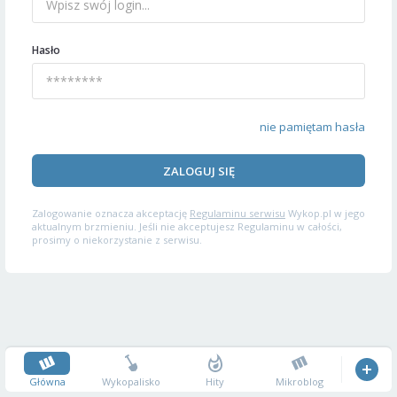
Hasło
nie pamiętam hasła
ZALOGUJ SIĘ
Zalogowanie oznacza akceptację
Regulaminu serwisu
Wykop.pl w jego
aktualnym brzmieniu. Jeśli nie akceptujesz Regulaminu w całości,
prosimy o niekorzystanie z serwisu.
Główna
Wykopalisko
Hity
Mikroblog