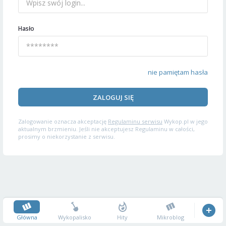
Hasło
nie pamiętam hasła
ZALOGUJ SIĘ
Zalogowanie oznacza akceptację
Regulaminu serwisu
Wykop.pl w jego
aktualnym brzmieniu. Jeśli nie akceptujesz Regulaminu w całości,
prosimy o niekorzystanie z serwisu.
Główna
Wykopalisko
Hity
Mikroblog