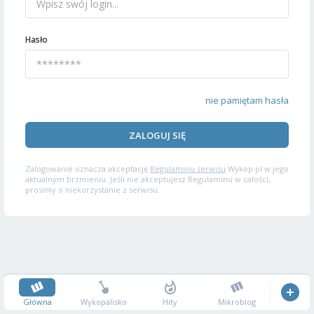
Hasło
nie pamiętam hasła
ZALOGUJ SIĘ
Zalogowanie oznacza akceptację
Regulaminu serwisu
Wykop.pl w jego
aktualnym brzmieniu. Jeśli nie akceptujesz Regulaminu w całości,
prosimy o niekorzystanie z serwisu.
Główna
Wykopalisko
Hity
Mikroblog