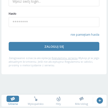
Hasło
nie pamiętam hasła
ZALOGUJ SIĘ
Zalogowanie oznacza akceptację
Regulaminu serwisu
Wykop.pl w jego
aktualnym brzmieniu. Jeśli nie akceptujesz Regulaminu w całości,
prosimy o niekorzystanie z serwisu.
Główna
Wykopalisko
Hity
Mikroblog